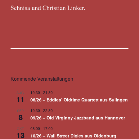
Schnisa und Christian Linker.
Kommende Veranstaltungen
19:30
-
21:30
AUG.
11
08/26 – Eddies‘ Oldtime Quartett aus Sulingen
19:30
-
22:30
SEP.
8
09/26 – Old Virginny Jazzband aus Hannover
08:00
-
17:00
OKT.
13
10/26 – Wall Street Dixies aus Oldenburg