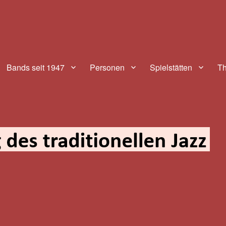
aditionellen Jazz
Bands seit 1947
Personen
Spielstätten
T