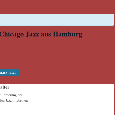
 Chicago Jazz aus Hamburg
IERE ICAL
alter
r Förderung des
llen Jazz in Bremen