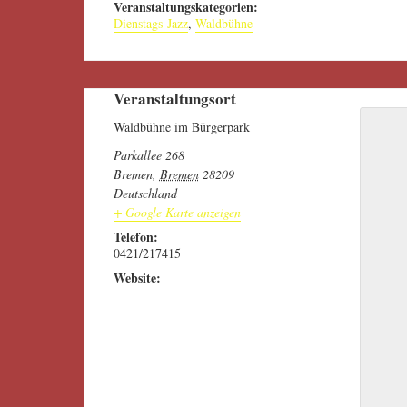
Veranstaltungskategorien:
Dienstags-Jazz
,
Waldbühne
Veranstaltungsort
Waldbühne im Bürgerpark
Parkallee 268
Bremen
,
Bremen
28209
Deutschland
+ Google Karte anzeigen
Telefon:
0421/217415
Website:
http://www.waldbuehne.com