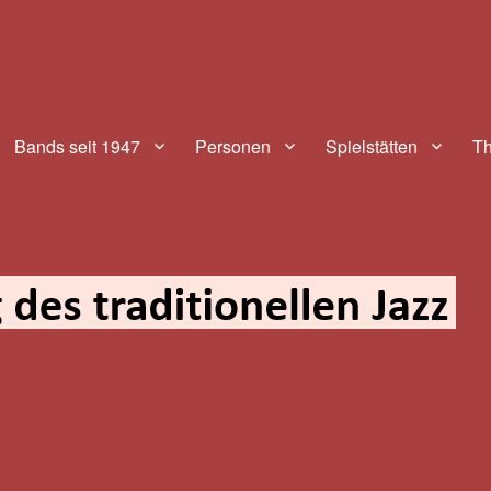
aditionellen Jazz
Bands seit 1947
Personen
Spielstätten
T