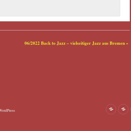
06/2022 Back to Jazz – vielseitiger Jazz aus Bremen
»
Über
K
 WordPress
uns
T