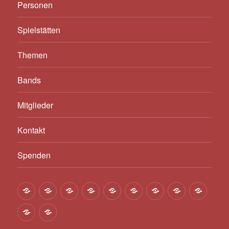
Personen
Spielstätten
Themen
Bands
Mitglieder
Kontakt
Spenden
Über
Konzert-
Geschichte
Bands
Personen
Spielstätten
Themen
Bands
Mitgli
uns
Termine
seit
Kontakt
Spenden
1947