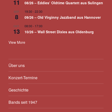
11
08/26 – Eddies‘ Oldtime Quartett aus Sulingen
19:30
-
22:30
SEP.
8
09/26 – Old Virginny Jazzband aus Hannover
08:00
-
17:00
OKT.
13
10/26 – Wall Street Dixies aus Oldenburg
View More
Über uns
Konzert-Termine
Geschichte
Bands seit 1947