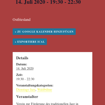
14. Juli 2020 - 19:30
-
22:30
Ostfriesland
+ ZU GOOGLE KALENDER HINZUFÜGEN
+ EXPORTIERE ICAL
Details
Datum:
14. Juli 2020
Zeit:
19:30 - 22:30
Veranstaltungskategorien:
Dienstags-Jazz
,
Waldbühne
Veranstalter
Verein zur Förderung des traditionellen Jazz in