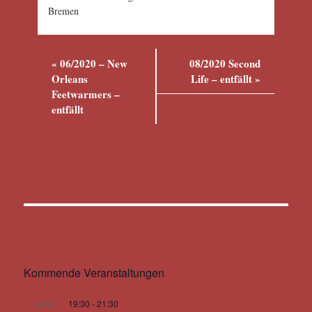
Bremen
«
06/2020 – New
08/2020 Second
Orleans
Life – entfällt
»
Feetwarmers –
entfällt
Kommende Veranstaltungen
19:30
-
21:30
AUG.