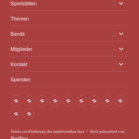
Untermen
Spielstätten
anzeigen
Themen
Untermen
Bands
anzeigen
Untermen
Mitglieder
anzeigen
Untermen
Kontakt
anzeigen
Spenden
Über
Konzert-
Geschichte
Bands
Personen
Spielstätten
Themen
Bands
Mitgli
uns
Termine
seit
Kontakt
Spenden
1947
Verein zur Förderung des traditionellen Jazz
Stolz präsentiert von
WordPress