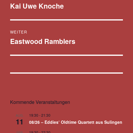
Kai Uwe Knoche
Vorheriger
Beitrag:
WEITER
Eastwood Ramblers
Nächster
Beitrag:
Kommende Veranstaltungen
19:30
-
21:30
AUG.
11
08/26 – Eddies‘ Oldtime Quartett aus Sulingen
19:30
-
22:30
SEP.