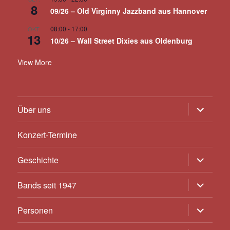
8
09/26 – Old Virginny Jazzband aus Hannover
08:00
-
17:00
OKT.
13
10/26 – Wall Street Dixies aus Oldenburg
View More
Untermen
Über uns
anzeigen
Konzert-Termine
Untermen
Geschichte
anzeigen
Untermen
Bands seit 1947
anzeigen
Untermen
Personen
anzeigen