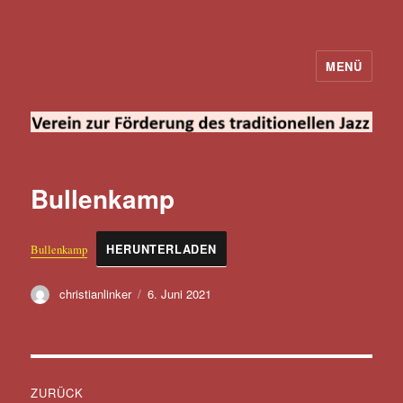
MENÜ
Verein zur Förderung des
traditionellen Jazz
Bullenkamp
Bullenkamp
HERUNTERLADEN
Autor
Veröffentlicht
christianlinker
6. Juni 2021
am
Beitragsnavigation
ZURÜCK